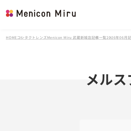
HOME
コンタクトレンズMenicon Miru 武蔵新城店
記事一覧
2026年06月
メルス