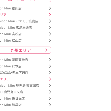
con Miru 福山店
リア
nicon Miru ミナモア広島店
nicon Miru 広島本通店
con Miru 高松店
con Miru 松山店
九州エリア
con Miru 福岡天神店
con Miru 熊本店
+ COCOSA熊本下通店
エリア
nicon Miru 鹿児島 天文館店
ru+ 鹿児島中央店
con Miru 佐世保店
con Miru 諫早店