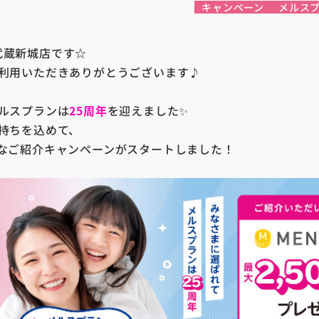
キャンペーン
メルス
ru武蔵新城店です☆
利用いただきありがとうございます♪
ルスプランは
25周年
を迎えました✨
持ちを込めて、
なご紹介キャンペーンがスタートしました！