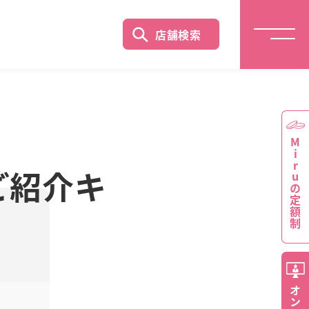
店舗検索
Miruの定額制
ご紹介キ