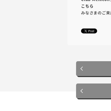
こちら
みなさまのご来