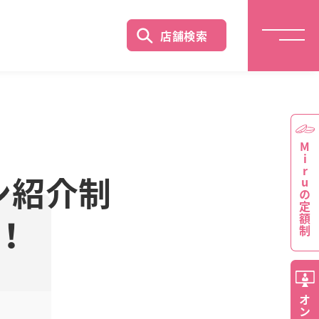
店舗検索
Miruの定額制
ン紹介制
！