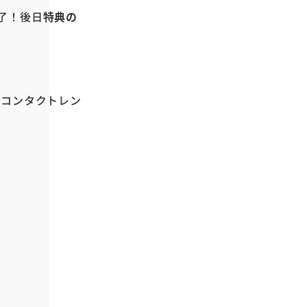
了！
後日
特典の
、
コンタクトレン