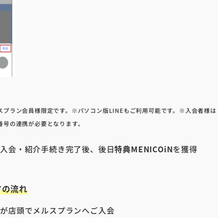
スプラン会員様限定です。
※パソコン版LINEもご利用可能です。
※入会者様は C
番号の連携が必要となります。
の入会・紹介手続き完了後、
後日
特典MENICOiN
を
獲得
方の流れ
方が店頭でメルスプランへご入会