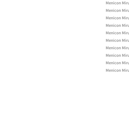
Menicon Mi
Menicon Mi
Menicon M
Menicon Mi
Menicon Mi
Menicon M
Menicon Mi
Menicon M
Menicon Mir
Menicon M