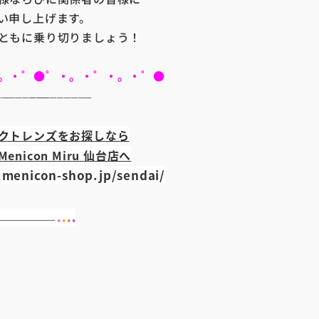
い申し上げます。
もに乗り切りましょう！
。・゜●゜・。・゜・。・゜●
────
─
───
─
─
─
──
─
クトレンズをお探しなら
nicon Miru 仙台店へ
.menicon-shop.jp/sendai/
────
────
─
●
●
●
●