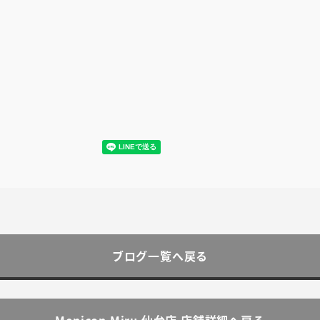
ブログ一覧へ戻る