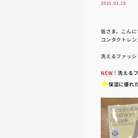
2021.01.18
皆さま、こんに
コンタクトレンズ専
洗えるファッショ
NEW！
洗える
★
保湿に優れ