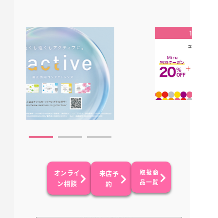
オンライ
取扱商
来店予
品一覧
ン相談
約