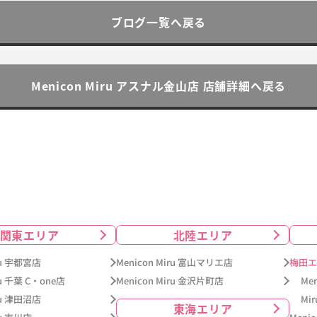
ブログ一覧へ戻る
Menicon Miru アスナル金山店 店舗詳細へ戻る
関東エリア
北陸エリア
iru 宇都宮店
Menicon Miru 富山マリエ店
梅田エ
ru 千葉 C・one店
Menicon Miru 金沢片町店
Me
iru 津田沼店
Mi
東海エリア