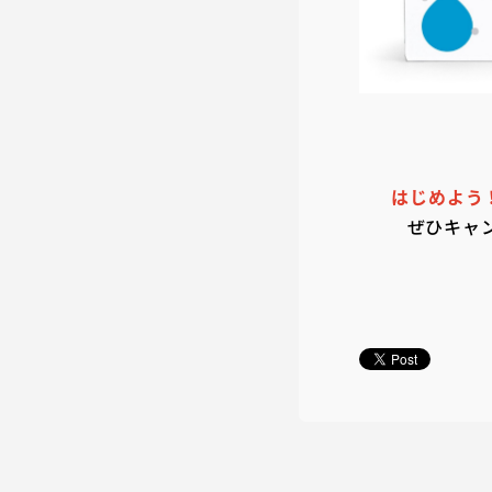
はじめよう！
ぜひキャン