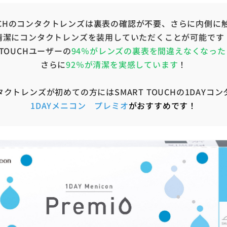
TOUCHのコンタクトレンズは裏表の確認が不要、さらに内側に
清潔にコンタクトレンズを装用していただくことが可能です
 TOUCHユーザーの
94％がレンズの裏表を間違えなくなった
さらに
92％が清潔を実感しています
！
クトレンズが初めての方にはSMART TOUCHの1DAYコ
1DAYメニコン プレミオ
がおすすめです！