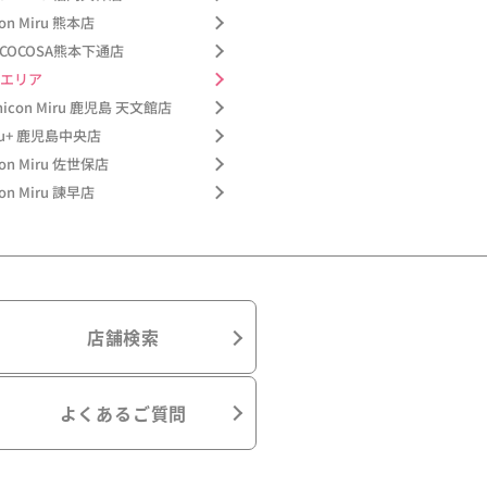
con Miru 熊本店
+ COCOSA熊本下通店
エリア
nicon Miru 鹿児島 天文館店
ru+ 鹿児島中央店
con Miru 佐世保店
con Miru 諫早店
店舗検索
よくあるご質問