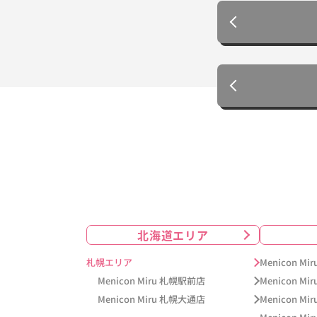
北海道エリア
札幌エリア
Menicon M
Menicon Miru 札幌駅前店
Menicon Mi
Menicon Miru 札幌大通店
Menicon M