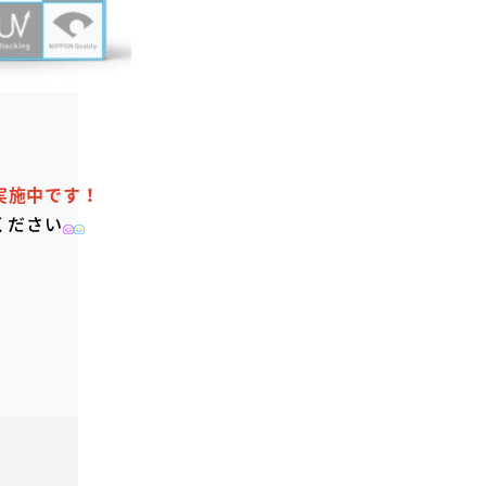
で実施中です！
ください