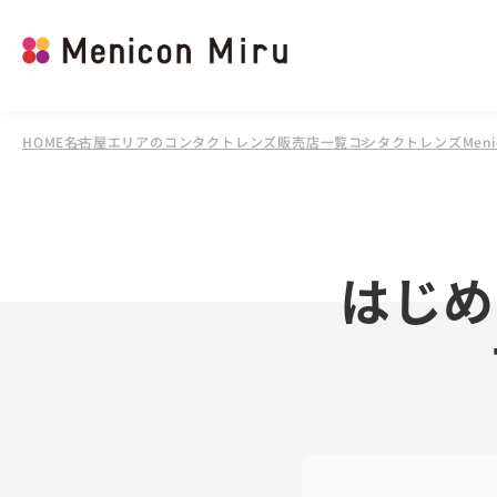
HOME
名古屋エリアのコンタクトレンズ販売店一覧
コンタクトレンズMenic
はじめ