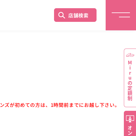
店舗検索
Miruの定額制
レンズが初めての方は、1時間前までにお越し下さい。