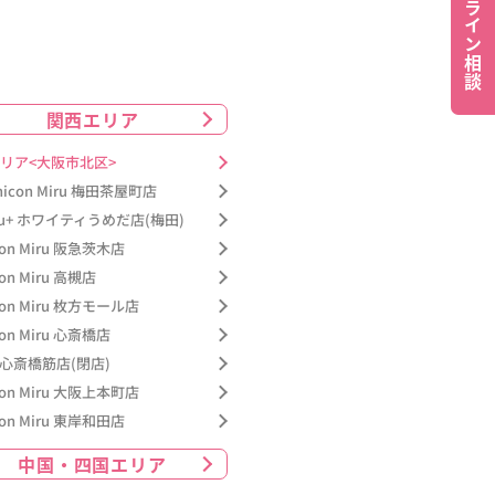
オンライン相談
関西エリア
リア<大阪市北区>
nicon Miru 梅田茶屋町店
ru+ ホワイティうめだ店(梅田)
con Miru 阪急茨木店
con Miru 高槻店
con Miru 枚方モール店
con Miru 心斎橋店
+ 心斎橋筋店(閉店)
con Miru 大阪上本町店
con Miru 東岸和田店
中国・四国エリア