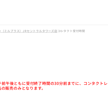
u+（ミルプラス）JRセントラルタワーズ店
コンタクト受付時間
、午前午後ともに受付終了時間の30分前までに、コンタクト
品の販売のみとなります。