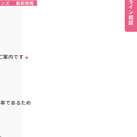
オンライン相談
レンズ
最新情報
ご案内です
過率であるため
が
。