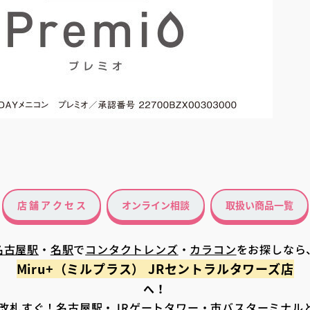
店 舗 ア ク セ ス
オンライン相談
取扱い商品一覧
名古屋駅
・
名駅
で
コンタクトレンズ
・
カラコン
をお探しなら
Miru+（ミルプラス） JRセントラルタワーズ店
へ！
口改札すぐ！名古屋駅・JRゲートタワー・市バスターミナルと