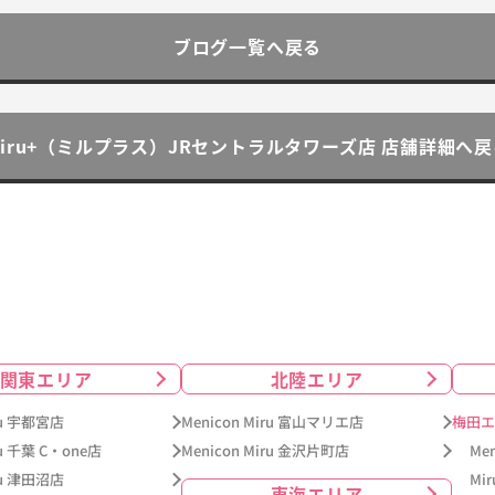
ブログ一覧へ戻る
Miru+（ミルプラス）JRセントラルタワーズ店 店舗詳細へ戻
関東エリア
北陸エリア
iru 宇都宮店
Menicon Miru 富山マリエ店
梅田エ
ru 千葉 C・one店
Menicon Miru 金沢片町店
Me
iru 津田沼店
Mi
東海エリア