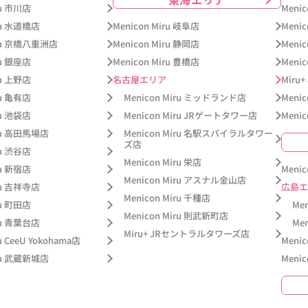
ru 市川店
Meni
iru 水道橋店
Menicon Miru 岐阜店
Meni
iru 京橋八重洲店
Menicon Miru 静岡店
Meni
ru 銀座店
Menicon Miru 豊橋店
Meni
ru 上野店
名古屋エリア
Miru
ru 亀有店
Menicon Miru ミッドランド店
Meni
ru 池袋店
Menicon Miru JRゲートタワー店
Meni
iru 高田馬場店
Menicon Miru 名駅スパイラルタワー
ズ店
ru 渋谷店
Menicon Miru 栄店
ru 新宿店
Meni
Menicon Miru アスナル金山店
iru 吉祥寺店
広島エ
Menicon Miru 千種店
ru 町田店
Me
Menicon Miru 則武新町店
iru 青葉台店
Me
Miru+ JRセントラルタワーズ店
u CeeU Yokohama店
Meni
iru 武蔵新城店
Meni