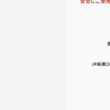
安全にご使
JR桜通