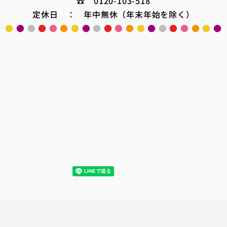
☎ 0120-103-518
定休日 ： 年中無休（年末年始を除く）
●
●
●
●
●
●
●
●
●
●
●
●
●
●
●
●
●
●
●
●