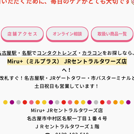
用いただくために、毎日のケアがとても大切です
店 舗 ア ク セ ス
オンライン相談
取扱い商品一覧
名古屋駅
・
名駅
で
コンタクトレンズ
・
カラコン
をお探しなら
Miru+（ミルプラス） JRセントラルタワーズ店
へ！
口改札すぐ！名古屋駅・JRゲートタワー・市バスターミナルと
土日祝日も営業しています！
●
●
●
●
●
●
●
●
●
●
●
●
●
●
●
●
●
●
●
●
Miru+ JRセントラルタワーズ店
名古屋市中村区名駅一丁目１番４号
ＪＲセントラルタワーズ１階