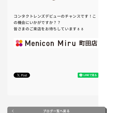
コンタクトレンズデビューのチャンスです！こ
の機会にいかがですか？？
皆さまのご来店をお待ちしています🌷🌷
ブログ一覧へ戻る