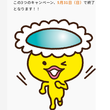
この3つのキャンペーン、
5月31日（日）
で終了
となります！！