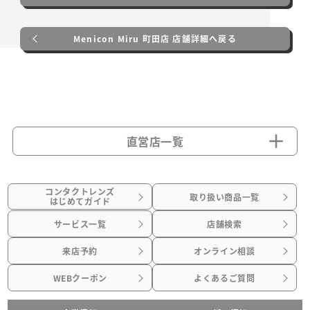
Menicon Miru 町田店 店舗詳細へ戻る
直営店一覧
コンタクトレンズ
取り扱い商品一覧
はじめてガイド
サービス一覧
店舗検索
来店予約
オンライン相談
WEBクーポン
よくあるご質問