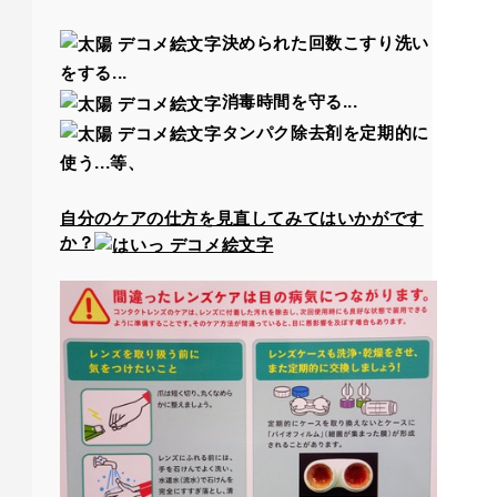
決められた回数こすり洗い
をする...
消毒時間を守る...
タンパク除去剤を定期的に
使う...等、
自分のケアの仕方を見直してみてはいかがです
か？