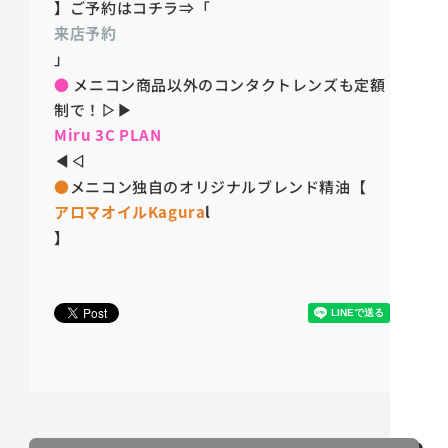
】
ご予約はコチラ⇒「
来店予約
」
●
メニコン商品以外のコンタクトレンズも定額
制で！
▷▶
Miru 3C PLAN
◀◁
●
メニコン独自のオリジナルブレンド精油【
アロマオイルKagura
l
】