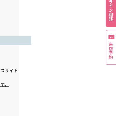
オンライン相談
来店予約
ビスサイト
ます。