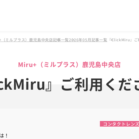
u+（ミルプラス）鹿児島中央店
記事一覧
2026年05月記事一覧
『ClickMiru
Miru+（ミルプラス）鹿児島中央店
ickMiru』ご利用く
コンタクトレン
は！