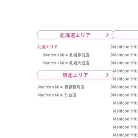
北海道エリア
札幌エリア
Menicon M
Menicon Miru 札幌駅前店
Menicon Mi
Menicon Miru 札幌大通店
Menicon M
Menicon Mi
東北エリア
Menicon M
Menicon Miru 青森新町店
Menicon M
Menicon Miru 仙台店
Menicon Mi
Menicon Mi
Menicon Mi
Menicon Mi
Menicon M
Menicon Mi