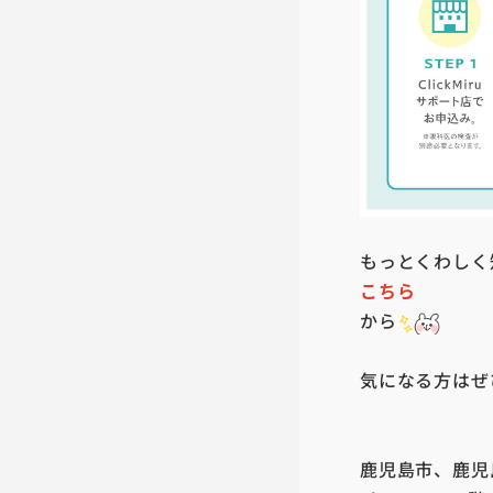
もっとくわしく
こちら
から
気になる方はぜ
鹿児島市、鹿児