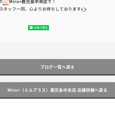
階の
Miru+鹿児島中央店
で！
スタッフ一同、心よりお待ちしております
ブログ一覧へ戻る
Miru+（ミルプラス）鹿児島中央店 店舗詳細へ戻る