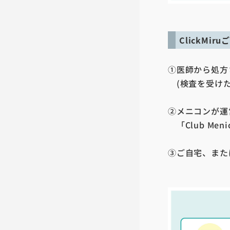
ClickMi
①医師から処方
(検査を受けた
②メニコンが運営
「Club Me
③ご自宅、また