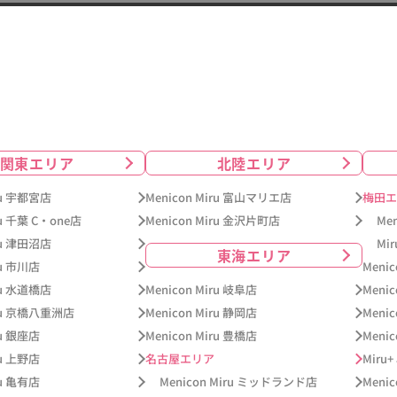
関東エリア
北陸エリア
iru 宇都宮店
Menicon Miru 富山マリエ店
梅田エ
ru 千葉 C・one店
Menicon Miru 金沢片町店
Me
iru 津田沼店
Mi
東海エリア
ru 市川店
Meni
iru 水道橋店
Menicon Miru 岐阜店
Meni
iru 京橋八重洲店
Menicon Miru 静岡店
Meni
ru 銀座店
Menicon Miru 豊橋店
Meni
ru 上野店
名古屋エリア
Miru
ru 亀有店
Menicon Miru ミッドランド店
Meni