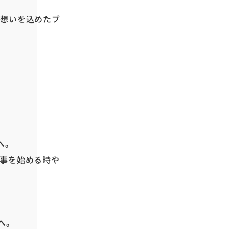
う想いを込めたブ
へ。
事を始める時や
へ。