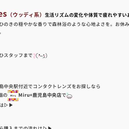
es
（ウッディ系）
生活リズムの変化や体質で疲れやすい
ひのきの穏やかな香りで森林浴のような心地よさを。お休
。
ひスタッフまで
島中央駅付近でコンタクトレンズをお探しなら
4階の
Miru+鹿児島中央店
で
は
▷▶
ら購入までの流れは
▷▶