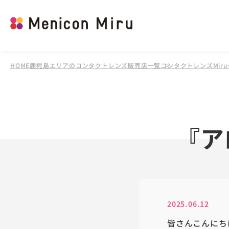
HOME
鹿児島エリアのコンタクトレンズ販売店一覧
コンタクトレンズMir
『ア
2025.06.12
皆さんこんにち