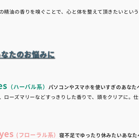
の精油の香りを嗅ぐことで、心と体を整えて頂きたいとい
あなたのお悩みに
es
（ハーバル系）
パソコンやスマホを使いすぎのあなた
、ローズマリーなどすっきりした香りで、頭をクリアに。仕
yes
(フローラル系）
寝不足でゆったり休みたいあなた