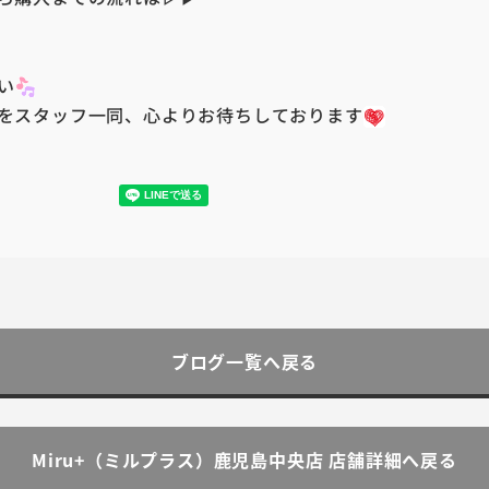
い
をスタッフ一同、心よりお待ちしております
ブログ一覧へ戻る
Miru+（ミルプラス）鹿児島中央店 店舗詳細へ戻る