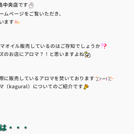
児島中央店
です
ームページをご覧いただき、
います
でアロマオイル販売しているのはご存知でしょうか
ズのお店にアロマ？！と思いますよね
際に販売しているアロマを焚いております
（kagural）についてのご紹介です
lとは・・・