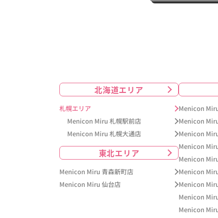
北海道エリア
札幌エリア
Menicon M
Menicon Miru 札幌駅前店
Menicon Mi
Menicon Miru 札幌大通店
Menicon M
Menicon Mi
東北エリア
Menicon M
Menicon Miru 青森新町店
Menicon M
Menicon Miru 仙台店
Menicon Mi
Menicon Mi
Menicon Mi