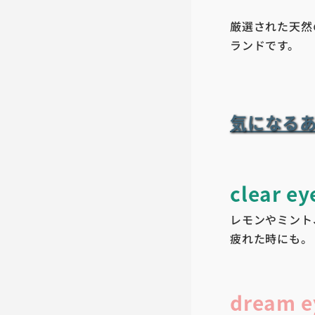
厳選された天然
ランドです。
気になる
clear ey
レモンやミント
疲れた時にも。
dream e