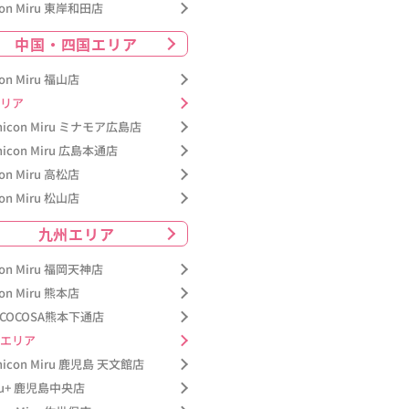
con Miru 東岸和田店
中国・四国エリア
con Miru 福山店
リア
nicon Miru ミナモア広島店
nicon Miru 広島本通店
con Miru 高松店
con Miru 松山店
九州エリア
con Miru 福岡天神店
con Miru 熊本店
+ COCOSA熊本下通店
エリア
nicon Miru 鹿児島 天文館店
ru+ 鹿児島中央店