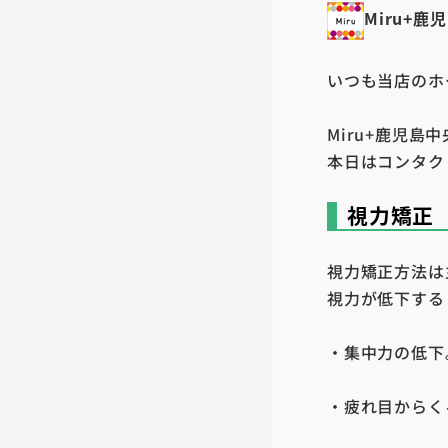
Miru+鹿
いつも当店のホ
Miru+鹿児
本日はコンタク
視力矯正
視力矯正方法は
視力が低下する
・集中力の低下
・疲れ目からく