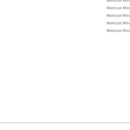
Menicon M
Menicon Mi
Menicon M
Menicon Mir
Menicon M