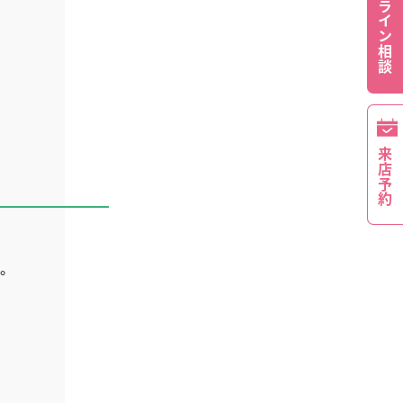
オンライン相談
来店予約
す。