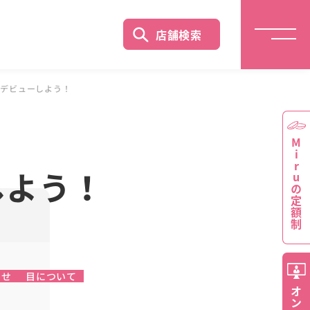
店舗検索
ズデビューしよう！
Miruの定額制
しよう！
らせ
目について