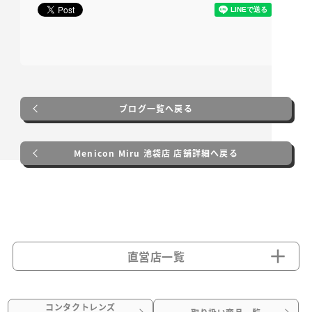
ブログ一覧へ戻る
Menicon Miru 池袋店 店舗詳細へ戻る
直営店一覧
コンタクトレンズ