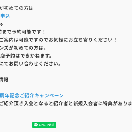
用が初めての方は
B申込

前まで予約可能です！
ご案内は可能ですのでお気軽にお立ち寄りください！
ンズが初めての方は、
来店予約はできかねます。
にてお問い合わせください。
情報
5周年記念ご紹介キャンペーン
ご紹介頂き入会となると紹介者と新規入会者に特典があり