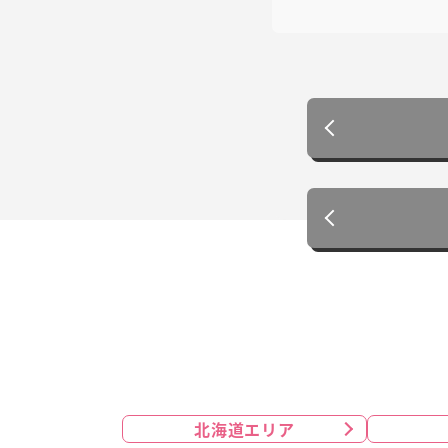
北海道エリア