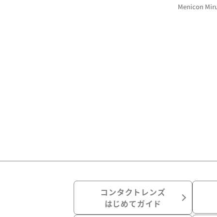
Menicon M
コンタクトレンズ
はじめてガイド