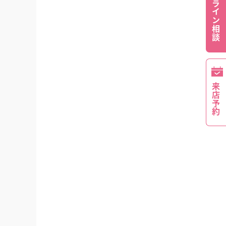
オンライン相談
来店予約