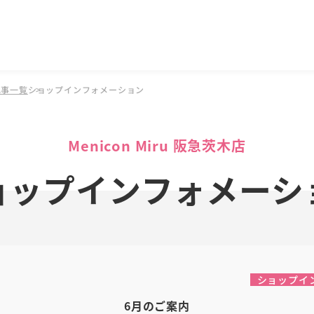
記事一覧
ショップインフォメーション
Menicon Miru 阪急茨木店
ョップインフォメーシ
ショップイ
6月のご案内