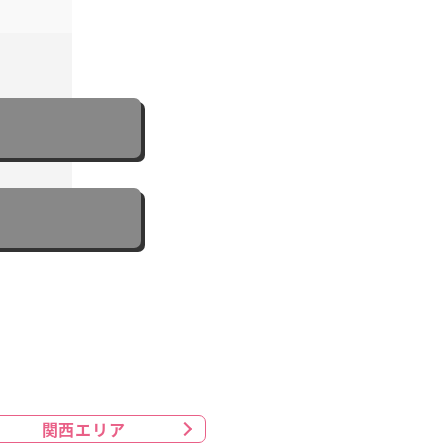
関西エリア