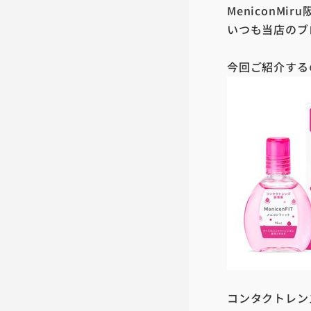
MeniconMiru
いつも当店のブ
今回ご紹介する
コンタクトレン