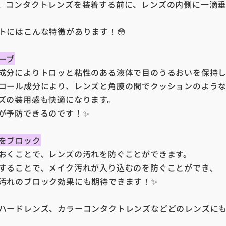
、コンタクトレンズを装着する前に、レンズの内側に一滴
トにはこんな特徴があります！😳
ープ
成分によりトロッと粘性のある液体で目のうるおいを保持し
コール成分により、レンズと角膜の間でクッションのよう
ズの装用感も快適になります。
が予防できるのです！✨
をブロック
おくことで、レンズの汚れを防ぐことができます。
することで、メイク汚れが入り込むのを防ぐことができ、
汚れのブロック効果にも期待できます！✨
ハードレンズ、カラーコンタクトレンズなどどのレンズに