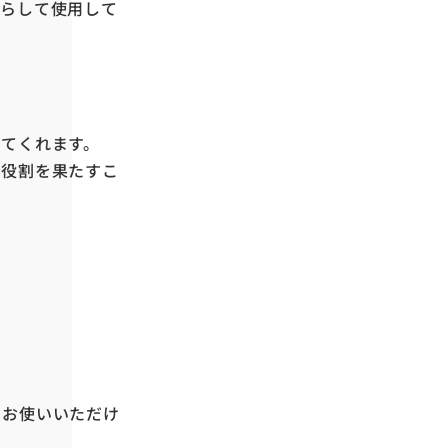
垂らして使用して
てくれます。
な役割を果たすこ
もお使いいただけ