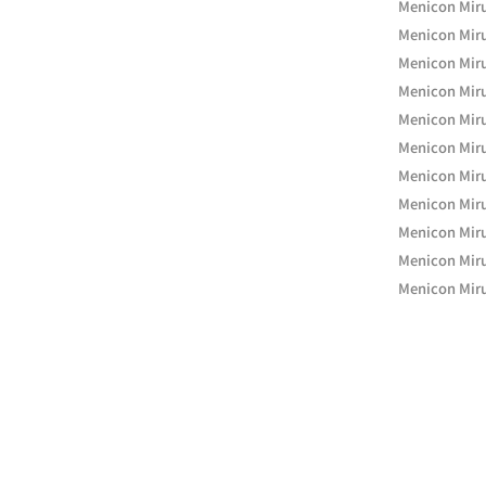
Menicon Mi
Menicon Mi
Menicon Mi
Menicon M
Menicon Mi
Menicon Mi
Menicon M
Menicon Mi
Menicon M
Menicon Mir
Menicon M