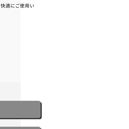
り快適にご使用い