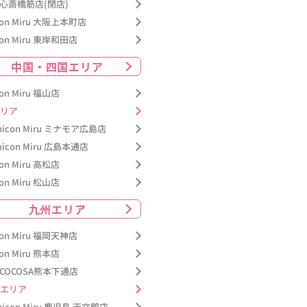
+ 心斎橋筋店(閉店)
con Miru 大阪上本町店
con Miru 東岸和田店
中国・四国エリア
con Miru 福山店
リア
nicon Miru ミナモア広島店
nicon Miru 広島本通店
con Miru 高松店
con Miru 松山店
九州エリア
con Miru 福岡天神店
con Miru 熊本店
+ COCOSA熊本下通店
エリア
nicon Miru 鹿児島 天文館店