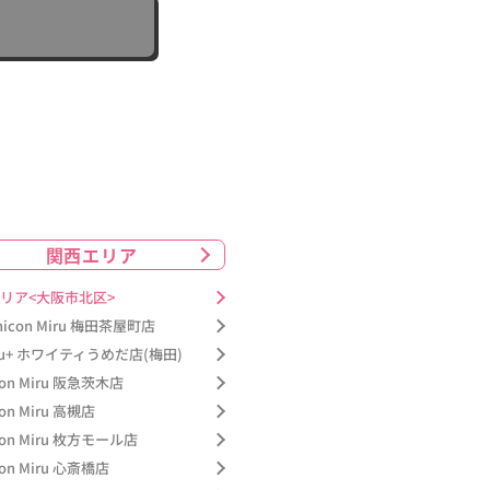
関西エリア
リア<大阪市北区>
nicon Miru 梅田茶屋町店
ru+ ホワイティうめだ店(梅田)
con Miru 阪急茨木店
con Miru 高槻店
con Miru 枚方モール店
con Miru 心斎橋店