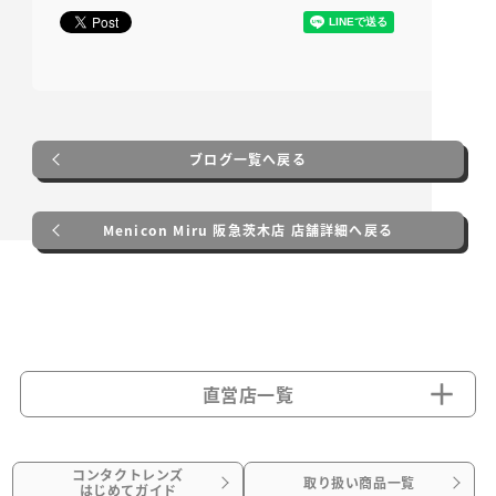
ブログ一覧へ戻る
Menicon Miru 阪急茨木店 店舗詳細へ戻る
直営店一覧
コンタクトレンズ
取り扱い商品一覧
はじめてガイド