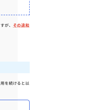
ますが、
その違和
装用を続けると以