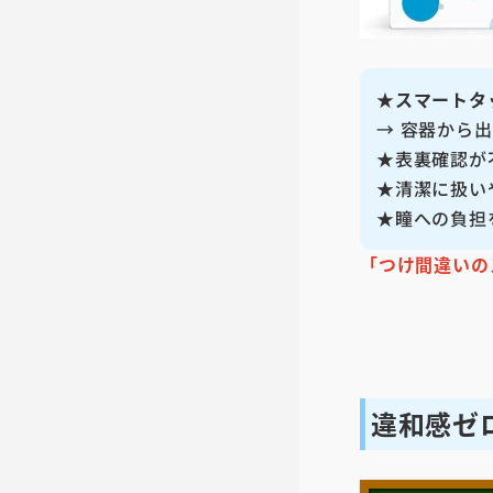
★スマートタ
→ 容器から
★表裏確認が
★清潔に扱い
★瞳への負担
「つけ間違いの
違和感ゼ