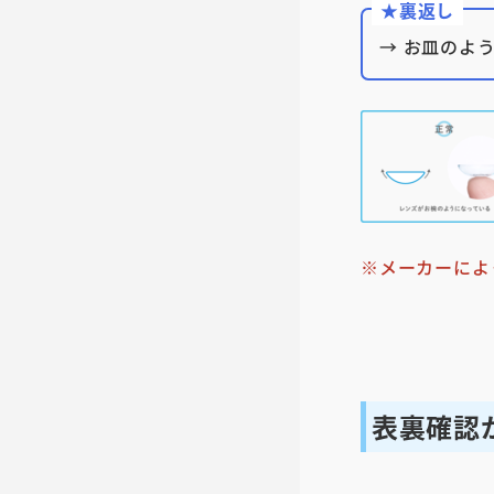
★裏返し
→ お皿のよ
※メーカーによ
表裏確認