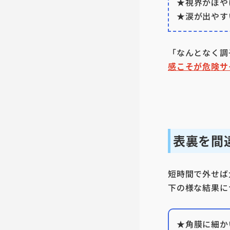
★視界がぼや
★涙が出やす
「なんとなく調
感こそが危険サ
表裏を間
短時間で外せば
下の様な結果に
★角膜に細か