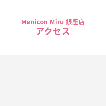
Menicon Miru 銀座店
アクセス