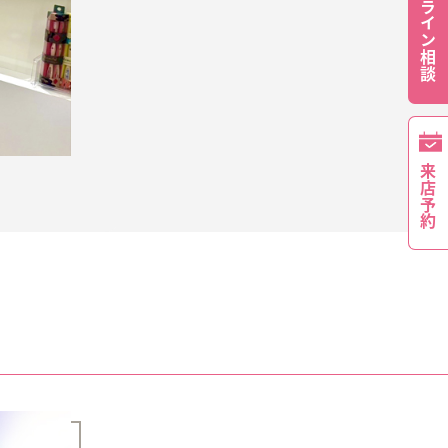
オンライン相談
来店予約