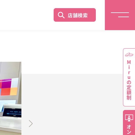
店舗検索
Miruの定額制