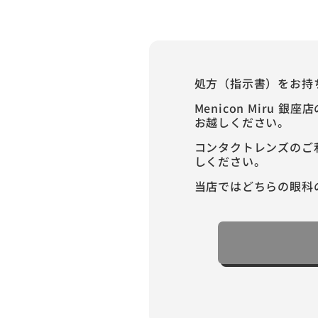
処方（指示書）をお持
Menicon Miru 
お越しください。
コンタクトレンズのご利用
しください。
当店ではどちらの眼科