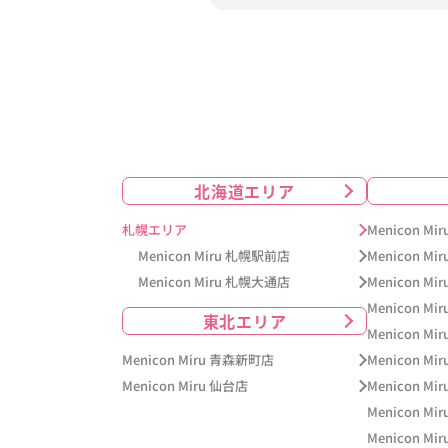
北海道エリア
札幌エリア
Menicon M
Menicon Miru 札幌駅前店
Menicon Mi
Menicon Miru 札幌大通店
Menicon M
Menicon Mi
東北エリア
Menicon M
Menicon Miru 青森新町店
Menicon M
Menicon Miru 仙台店
Menicon Mi
Menicon Mi
Menicon Mi