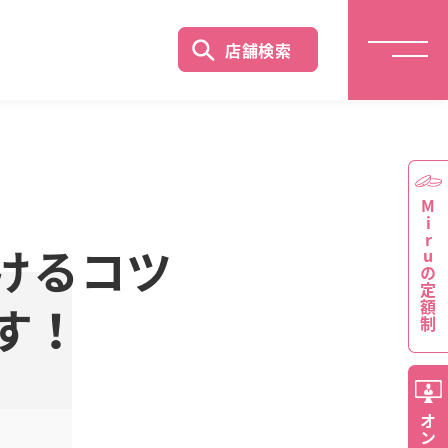
店舗検索
Miruの定額制
けるコツ
す！