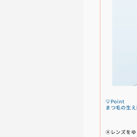
💡Point
まつ毛の生え
④レンズをゆ