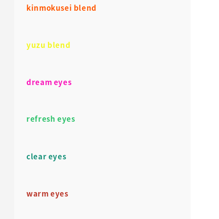
kinmokusei blend
yuzu blend
dream eyes
refresh eyes
clear eyes
warm eyes