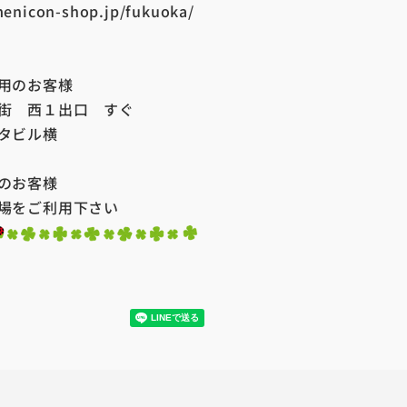
enicon-shop.jp/fukuoka/
用のお客様
 西１出口 すぐ
タビル横
のお客様
をご利用下さい