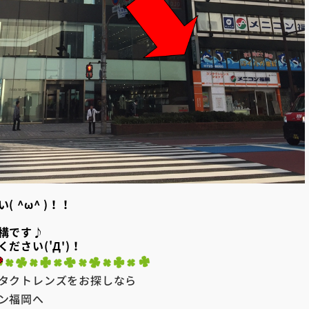
 ^ω^ )！！
構です♪
ださい('Д')！
タクトレンズをお探しなら
ン福岡へ