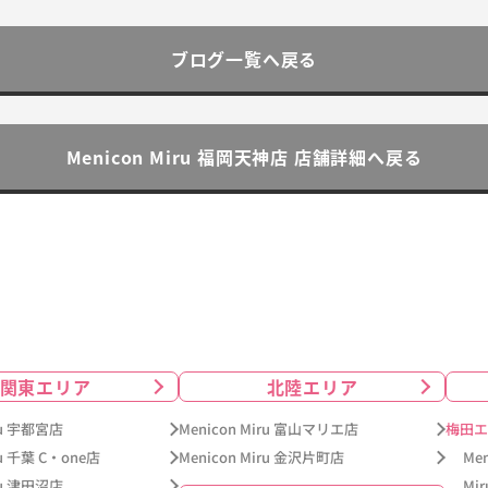
ブログ一覧へ戻る
Menicon Miru 福岡天神店 店舗詳細へ戻る
関東エリア
北陸エリア
iru 宇都宮店
Menicon Miru 富山マリエ店
梅田エ
ru 千葉 C・one店
Menicon Miru 金沢片町店
Me
iru 津田沼店
Mi