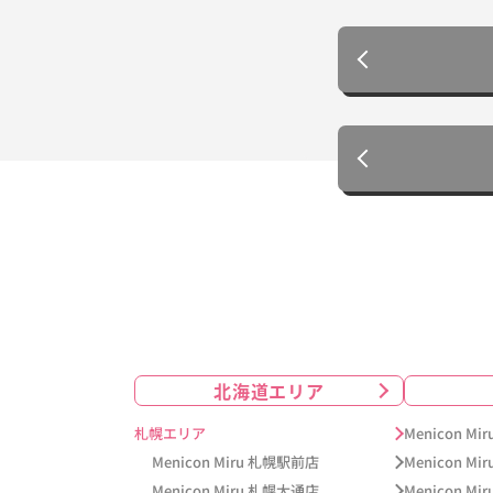
北海道エリア
札幌エリア
Menicon M
Menicon Miru 札幌駅前店
Menicon Mi
Menicon Miru 札幌大通店
Menicon M