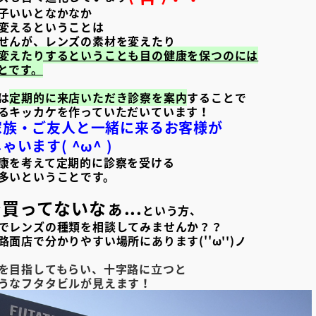
子いいとなかなか
変えるということは
せんが、レンズの素材を変えたり
変えたりするということも目の健康を保つのには
とです。
は
定期的に来店いただき診察を案内
することで
るキッカケを作っていただいています！
家族・ご友人と一緒に来るお客様が
います( ^ω^ )
康を考えて定期的に診察を受ける
多いということです。
買ってないなぁ...
という方、
でレンズの種類を相談してみませんか？？
面店で分かりやすい場所にあります(''ω'')ノ
を目指してもらい、十字路に立つと
うなフタタビルが見えます！