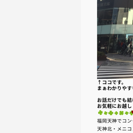
↑ココです。
まぁわかりやすい(
お話だけでも結
お気軽にお越しく
福岡天神でコン
天神北・メニコ