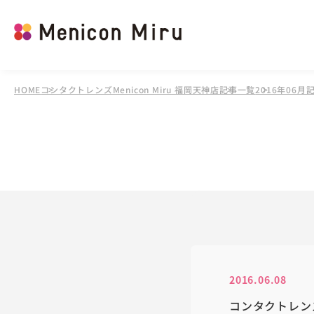
HOME
コンタクトレンズMenicon Miru 福岡天神店
記事一覧
2016年06月
2016.06.08
コンタクトレン