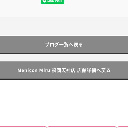
ブログ一覧へ戻る
Menicon Miru 福岡天神店 店舗詳細へ戻る