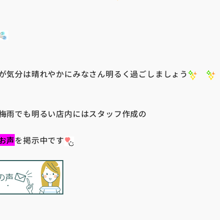
が気分は晴れやかにみなさん明るく過ごしましょう
梅雨でも明るい店内にはスタッフ作成の
お声
を掲示中です