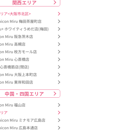
関西エリア
リア<大阪市北区>
nicon Miru 梅田茶屋町店
ru+ ホワイティうめだ店(梅田)
con Miru 阪急茨木店
con Miru 高槻店
con Miru 枚方モール店
con Miru 心斎橋店
+ 心斎橋筋店(閉店)
con Miru 大阪上本町店
con Miru 東岸和田店
中国・四国エリア
con Miru 福山店
リア
nicon Miru ミナモア広島店
nicon Miru 広島本通店