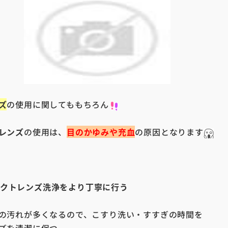
ズ
の使用に関してももちろん
レンズ
の使用は、
目のかゆみや充血
の原因となります
クトレンズ洗浄をより丁寧に行う
の汚れが多くなるので、こすり洗い・すすぎの時間を