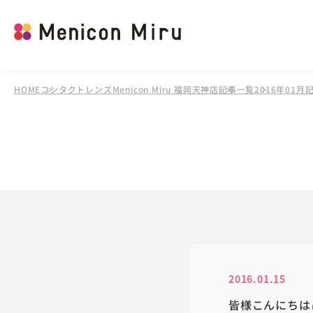
HOME
コンタクトレンズMenicon Miru 福岡天神店
記事一覧
2016年01月
2016.01.15
皆様こんにちは