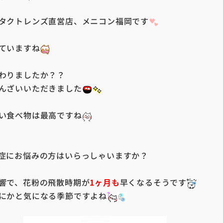
タクトレンズ直営店、メニコン福岡です
ていますね
わりましたか？？
んざいいただきました
い食べ物は最高ですね
症にお悩みの方はいらっしゃいますか？
響で、花粉の飛散時期が
1ヶ月も
早くなるそうです
にかと気になる季節ですよね