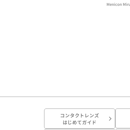
Menicon M
コンタクトレンズ
はじめてガイド