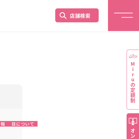
店舗検索
Miruの定額制
情報
目について