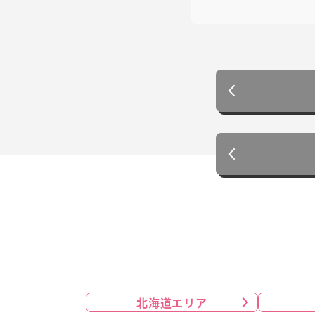
北海道エリア