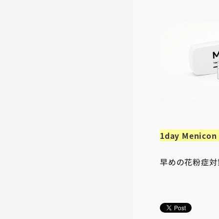
1day Menicon 
早めの花粉症対