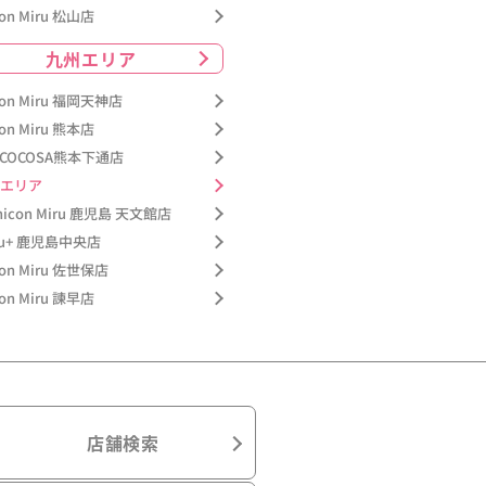
con Miru 松山店
九州エリア
con Miru 福岡天神店
con Miru 熊本店
+ COCOSA熊本下通店
エリア
nicon Miru 鹿児島 天文館店
ru+ 鹿児島中央店
con Miru 佐世保店
con Miru 諫早店
店舗検索