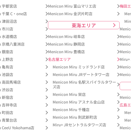
iru 宇都宮店
Menicon Miru 富山マリエ店
梅田エ
ru 千葉 C・one店
Menicon Miru 金沢片町店
Me
iru 津田沼店
Mi
東海エリア
ru 市川店
Meni
iru 水道橋店
Menicon Miru 岐阜店
Meni
iru 京橋八重洲店
Menicon Miru 静岡店
Meni
ru 銀座店
Menicon Miru 豊橋店
Meni
ru 上野店
名古屋エリア
Miru
ru 亀有店
Menicon Miru ミッドランド店
Meni
ru 池袋店
Menicon Miru JRゲートタワー店
Meni
iru 高田馬場店
Menicon Miru 名駅スパイラルタワー
ズ店
ru 渋谷店
Menicon Miru 栄店
ru 新宿店
Meni
Menicon Miru アスナル金山店
iru 吉祥寺店
広島エ
Menicon Miru 千種店
ru 町田店
Me
Menicon Miru 則武新町店
iru 青葉台店
Me
Miru+ JRセントラルタワーズ店
u CeeU Yokohama店
Meni