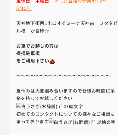
定休日 木曜日
※（お盆臨時休業8/12～
8/15）
天神地下街西1出口すぐ
ミーナ天神前 フタタビ
ル横 が目印
☆
お車でお越しの方は
提携駐車場
をご利用下さい
～～
～～～
～～～
～～～
～～～
～～～
～～～
夏休みは大変混み合いますので皆様お時間に余
裕を持ってお越しください
初めてのコンタクトについての様々な
ご相談も
承っております