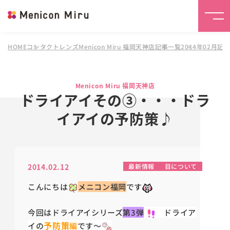
HOME
コンタクトレンズMenicon Miru 福岡天神店
記事一覧
2014年02月記
Menicon Miru 福岡天神店
ドライアイその③・・・ドラ
イアイの予防策♪
2014.02.12
最新情報
目について
こんにちは
メニコン福岡
です
今回はドライアイシリーズ
第3弾
ドライア
予防策
イの
編
です～