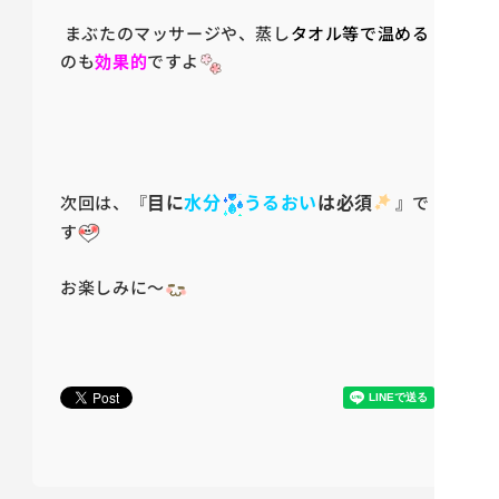
まぶたのマッサージや、蒸し
タオル等で温める
のも
効果的
ですよ
目に
水分
うるおい
は必須
次回は、『
』で
す
お楽しみに～