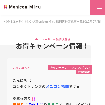
HOME
コンタクトレンズMenicon Miru 福岡天神店
記事一覧
2012年07月記
Menicon Miru 福岡天神店
お得キャンペーン情報！
2012.07.30
キャンペーン
メルスプラン
最新情報
こんにちは。
メニコン福岡
コンタクトレンズの
です★
夏真っ盛り
夏祭り
花火大会
ＢＢＱ
に
や
と、楽しいイベント