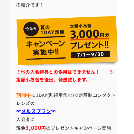
の紹介です！
※他の入会特典との併用はできません！ ※
定額小為替を後日、発送致します。
期間中
に1DAY(乱視用含む)で定額制コンタクト
レンズの
☞
メルスプラン
☜
入会者に
3,000
現金
円
のプレゼントキャンペーン実施