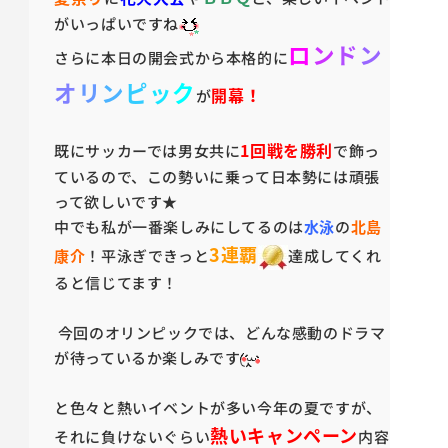
がいっぱいですね
ロ
ン
ド
ン
さらに本日の開会式から本格的に
オ
リ
ン
ピ
ッ
ク
開幕！
が
1回戦を勝利
既にサッカーでは男女共に
で飾っ
ているので、この勢いに乗って日本勢には頑張
って欲しいです★
中でも私が一番楽しみにしてるのは
水泳
の
北島
3連覇
康介
！平泳ぎできっと
達成してくれ
ると信じてます！
今回のオリンピックでは、どんな感動のドラマ
が待っているか楽しみです
と色々と熱いイベントが多い今年の夏ですが、
熱いキャンペーン
それに負けないぐらい
内容