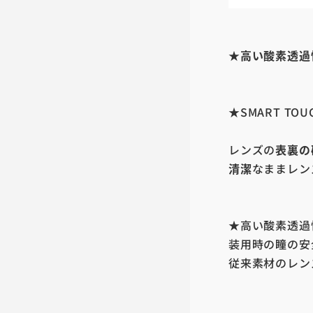
★
高い酸素透過
★SMART TOU
レンズの
表裏の
清潔
なままレン
★高い酸素透過
装用時の瞳の安
従来素材のレン