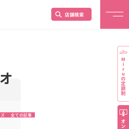
店舗検索
Miruの定額制
ミオ
ンズ
全ての記事