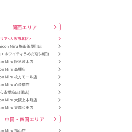
関西エリア
リア<大阪市北区>
nicon Miru 梅田茶屋町店
ru+ ホワイティうめだ店(梅田)
con Miru 阪急茨木店
con Miru 高槻店
con Miru 枚方モール店
con Miru 心斎橋店
+ 心斎橋筋店(閉店)
con Miru 大阪上本町店
con Miru 東岸和田店
中国・四国エリア
con Miru 福山店