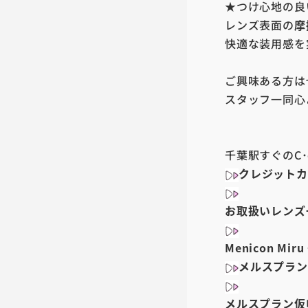
★つけ心地の良
レンズ表面の
摩
快適な装用感を
ご興味ある方はぜ
スタッフ一同心
千葉駅すぐの
C
クレジットカ
お取扱いレンズ
Menicon M
メルスプラン
メルスプラン仮