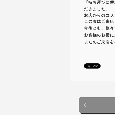
「持ち運びに便
だきました。
お店からの
コメ
この度はご来店
今後とも、様々
お客様のお役に
またのご来店を