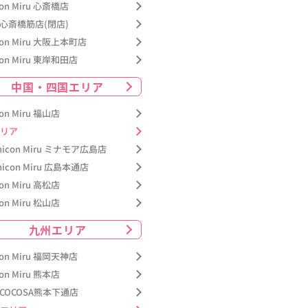
con Miru 心斎橋店
+ 心斎橋筋店(閉店)
con Miru 大阪上本町店
con Miru 東岸和田店
中国・四国エリア
con Miru 福山店
リア
nicon Miru ミナモア広島店
nicon Miru 広島本通店
con Miru 高松店
con Miru 松山店
九州エリア
con Miru 福岡天神店
con Miru 熊本店
+ COCOSA熊本下通店