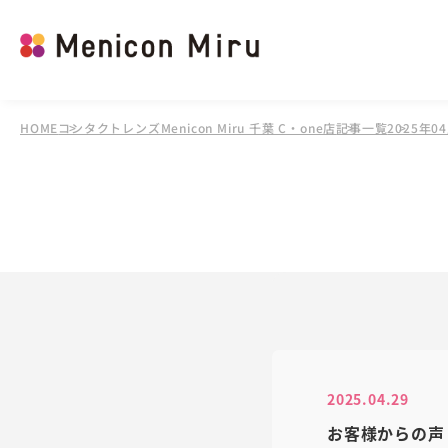
HOME
コンタクトレンズMenicon Miru 千葉 C・one店
記事一覧
2025年
2025.04.29
お客様からの声