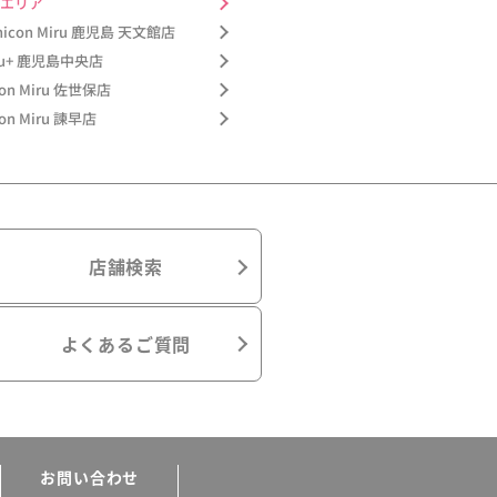
エリア
nicon Miru 鹿児島 天文館店
ru+ 鹿児島中央店
con Miru 佐世保店
con Miru 諫早店
店舗検索
よくあるご質問
お問い合わせ