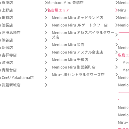
ru 銀座店
Menicon Miru 豊橋店
Meni
ru 上野店
名古屋エリア
Miru
ru 亀有店
Menicon Miru ミッドランド店
Meni
ru 池袋店
Menicon Miru JRゲートタワー店
Meni
iru 高田馬場店
Menicon Miru 名駅スパイラルタワー
ズ店
ru 渋谷店
Menicon Miru 栄店
ru 新宿店
Meni
Menicon Miru アスナル金山店
iru 吉祥寺店
広島エ
Menicon Miru 千種店
ru 町田店
Me
Menicon Miru 則武新町店
iru 青葉台店
Me
Miru+ JRセントラルタワーズ店
u CeeU Yokohama店
Meni
iru 武蔵新城店
Meni
Meni
Meni
Miru