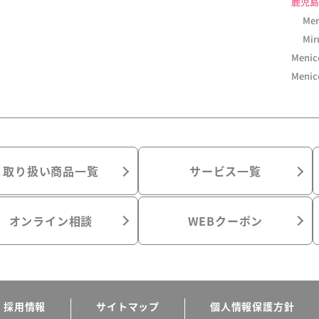
鹿児島
Me
Mi
Meni
Meni
取り扱い商品一覧
サービス一覧
オンライン相談
WEBクーポン
採用情報
サイトマップ
個人情報保護方針