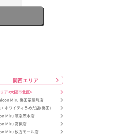
関西エリア
リア<大阪市北区>
nicon Miru 梅田茶屋町店
ru+ ホワイティうめだ店(梅田)
con Miru 阪急茨木店
con Miru 高槻店
con Miru 枚方モール店