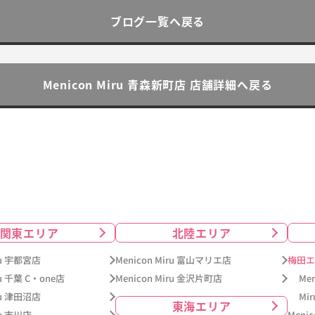
ブログ一覧へ戻る
Menicon Miru 青森新町店 店舗詳細へ戻る
関東エリア
北陸エリア
iru 宇都宮店
Menicon Miru 富山マリエ店
梅田エ
ru 千葉 C・one店
Menicon Miru 金沢片町店
Me
iru 津田沼店
Mi
東海エリア
ru 市川店
Meni