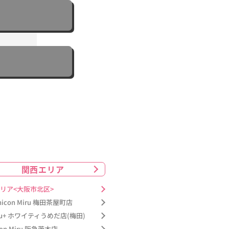
関西エリア
リア<大阪市北区>
nicon Miru 梅田茶屋町店
ru+ ホワイティうめだ店(梅田)
con Miru 阪急茨木店