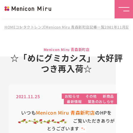
HOME
コンタクトレンズMenicon Miru 青森新町店
記事一覧
2021年11月記
Menicon Miru 青森新町店
☆「めにグミカシス」 大好評
つき再入荷☆
2021.11.25
お知らせ
その他
新商品
最新情報
緊急のおしらせ
いつも
Menicon Miru 青森新町店
のHPを
ご覧いただきありが
とうございます