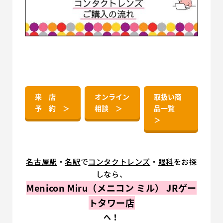
来 店
オンライン
取扱い商
予 約 ＞
相談 ＞
品一覧
＞
名古屋駅
・
名駅
で
コンタクトレンズ
・
眼科
をお探
しなら、
Menicon Miru（メニコン ミル） JRゲー
トタワー店
へ！