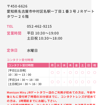
〒450-6626
愛知県名古屋市中村区名駅一丁目１番３号ＪＲゲート
タワー２６階
TEL
052-462-9215
営業時間
平日 10:30～19:00
土日祝 10:30～18:00
定休日
水曜日
コンタクト受付時間
コンタクト受付時間
月
火
水
木
金
土
日
祝
[平日][土日祝]
○
○
-
○
○
○
○
○
10：30 ～ 13：00
[平日]14：30 ～ 18：00
○
○
-
○
○
○
○
○
[土日祝]14：30 ～ 16：30
Menicon Miru JRゲートタワー店のご利用が初めての方は、午前午
後ともに受付終了時間の30分前までに、コンタクトレンズが初めて
の方は、1時間前までにお越し下さい。
※上記受付時間外は、コンタクトに関するご相談、ケア用品の販売