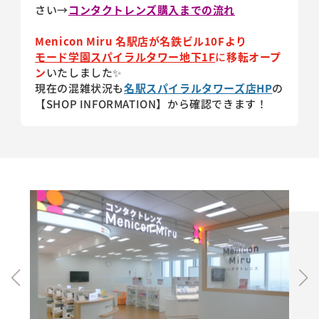
さい→
コンタクトレンズ購入までの流れ
Menicon Miru 名駅店が名鉄ビル10Fより
モード学園スパイラルタワー地下1F
に
移転オープ
ン
いたしました✨
現在の混雑状況も
名駅スパイラルタワーズ店HP
の
【SHOP INFORMATION】から確認できます！